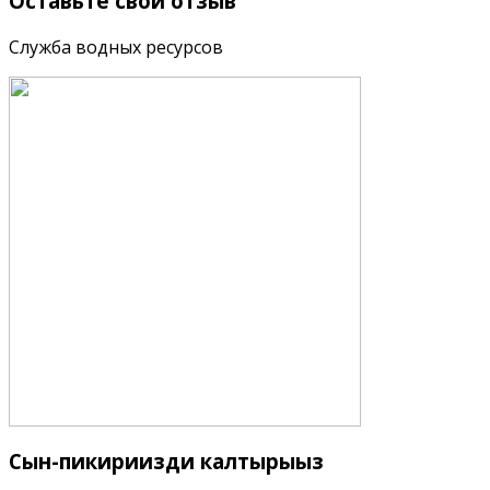
Оставьте
свой отзыв
Служба водных ресурсов
Сын-пикириңизди
калтырыңыз