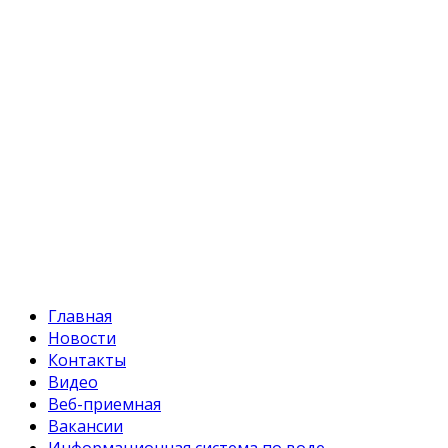
Телефон:
+996 312 54 90-95 (приемная)
Факс:
+996 312 54 90-94
E-mail:
svr@water.gov.kg
Главная
Новости
Контакты
Видео
Веб-приемная
Вакансии
Информационная система по воде