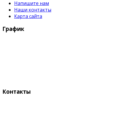
Напишите нам
Наши контакты
Карта сайта
График
Рабочие дни:
Понедельник - Пятница с 9:00 - 18:00
Выходные дни:
Суббота, Воскресенье
Контакты
Адрес:
Кыргызстан, Бишкек, 720055
ул. Токтоналиева, 4 "А"