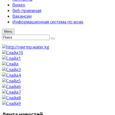
Видео
Веб-приемная
Вакансии
Информационная система по воде
Menu
Лента
новостей