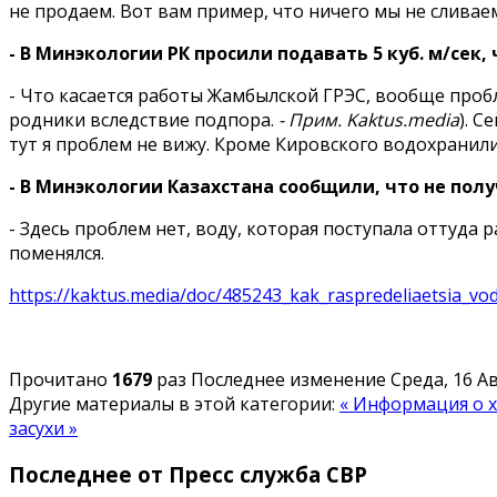
не продаем. Вот вам пример, что ничего мы не сливаем
- В Минэкологии РК просили подавать 5 куб. м/сек,
- Что касается работы Жамбылской ГРЭС, вообще про
родники вследствие подпора.
- Прим. Kaktus.media
). С
тут я проблем не вижу. Кроме Кировского водохрани
- В Минэкологии Казахстана сообщили, что не пол
- Здесь проблем нет, воду, которая поступала оттуда 
поменялся.
https://kaktus.media/doc/485243_kak_raspredeliaetsia_v
Прочитано
1679
раз
Последнее изменение Среда, 16 Авг
Другие материалы в этой категории:
« Информация о х
засухи »
Последнее от Пресс служба СВР