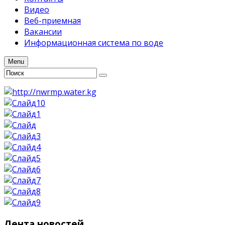
Видео
Веб-приемная
Вакансии
Информационная система по воде
Menu
Лента
новостей