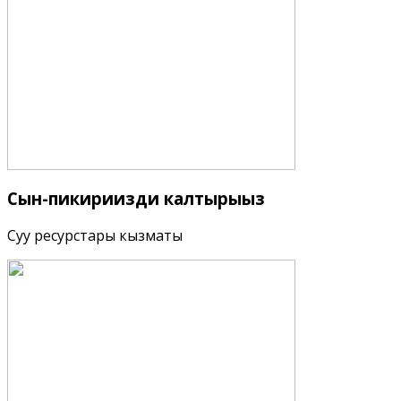
Сын-пикириңизди
калтырыңыз
Суу ресурстары кызматы