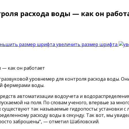
троля расхода воды — как он работ
увеличить размер шрифта
азвуковой уровнемер для контроля расхода воды. Они 
ой фермерами воды.
едств автоматизации водоучета и водораспределения 
скаемой на поля. По словам ученого, впервые за много
х существуют так называемые гидропосты: установки с
ределенному расходу воды в секунду. Так вот, мы увиде
просто заброшены", — отметил Шабловский.