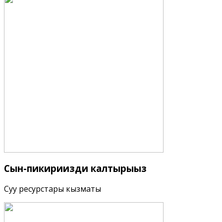
Сын-пикириңизди
калтырыңыз
Суу ресурстары кызматы