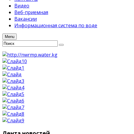
Видео
Веб-приемная
Вакансии
Информационная система по воде
Menu
Лента
новостей