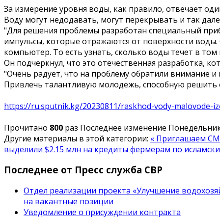
За измерение уровня воды, как правило, отвечает оди
Воду могут недодавать, могут перекрывать и так дале
"Для решения проблемы разработан специальный прибо
импульсы, которые отражаются от поверхности воды.
компьютер. То есть узнать, сколько воды течет в том
Он подчеркнул, что это отечественная разработка, ко
"Очень радует, что на проблему обратили внимание и
Привлечь талантливую молодежь, способную решить ещ
https://ru.sputnik.kg/20230811/raskhod-vody-malovode-i
Прочитано
800
раз
Последнее изменение Понедельник,
Другие материалы в этой категории:
« Приглашаем СМ
выделили $2.15 млн на кредиты фермерам по исламск
Последнее от Пресс служба СВР
Отдел реализации проекта «Улучшение водохозяй
на вакантные позиции
Уведомление о присуждении контракта