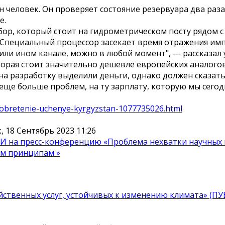
н человек. Он проверяет состояние резервуара два раза
е.
р, который стоит на гидрометрическом посту рядом с 
 Специальный процессор засекает время отражения имп
 или ином канале, можно в любой момент", — рассказал 
торая стоит значительно дешевле европейских аналогов
 на разработку выделили деньги, однако должен сказат
е больше проблем, на ту зарплату, которую мы сегодн
zobretenie-uchenye-kyrgyzstan-1077735026.html
 18 Сентябрь 2023 11:26
И на пресс-конференцию «Проблема нехватки научных 
им принципам »
ственных услуг, устойчивых к изменению климата» (П