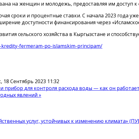
вана на женщин и молодежь, предоставляя им доступ 
чая сроки и процентные ставки. С начала 2023 года у
ширение доступности финансирования через «Исламское
вития сельского хозяйства в Кыргызстане и способству
a-kredity-fermeram-po-islamskim-principam/
 18 Сентябрь 2023 11:32
ли прибор для контроля расхода воды — как он работае
годных явлений »
ственных услуг, устойчивых к изменению климата» (П