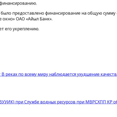
к финансированию.
же было предоставлено финансирование на общую сумму 
 окно» ОАО «Айыл Банк».
ет его укреплению.
т
В реках по всему миру наблюдается ухудшение качеств
УВУУИК) при Службе водных ресурсов при МВРСХПП КР о