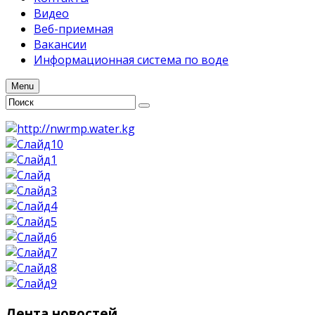
Видео
Веб-приемная
Вакансии
Информационная система по воде
Menu
Лента
новостей