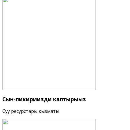
Сын-пикириңизди
калтырыңыз
Суу ресурстары кызматы