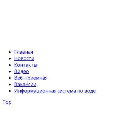
+996 312 54 90-94
E-mail:
svr@water.gov.kg
Главная
Новости
Контакты
Видео
Веб-приемная
Вакансии
Информационная система по воде
Top