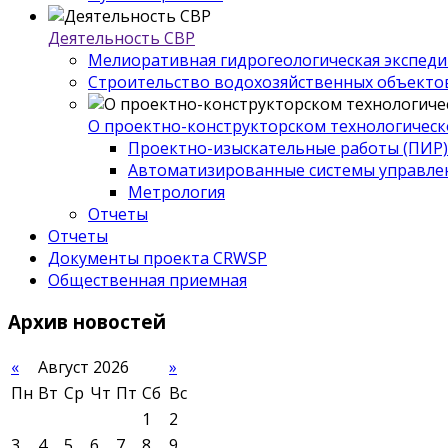
Деятельность СВР
Мелиоративная гидрогеологическая экспед
Строительство водохозяйственных объекто
О проектно-конструкторском технологическ
Проектно-изыскательные работы (ПИР)
Автоматизированные системы управле
Метрология
Отчеты
Отчеты
Документы проекта CRWSP
Общественная приемная
Архив
новостей
«
Август 2026
»
Пн
Вт
Ср
Чт
Пт
Сб
Вс
1
2
3
4
5
6
7
8
9