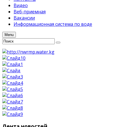
Видео
Веб-приемная
Вакансии
Информационная система по воде
Menu
Лента
новостей