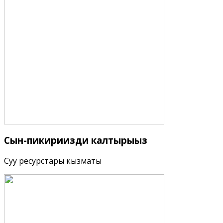
Сын-пикириңизди
калтырыңыз
Суу ресурстары кызматы