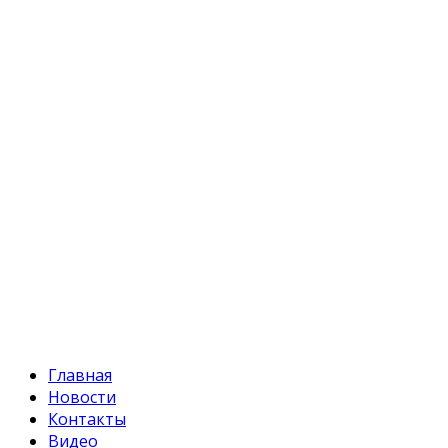
Кыргызстан, Бишкек, 720055
ул. Токтоналиева, 4 "А"
Телефон:
+996 312 54 90-95 (приемная)
Факс:
+996 312 54 90-94
E-mail:
svr@water.gov.kg
Главная
Новости
Контакты
Видео