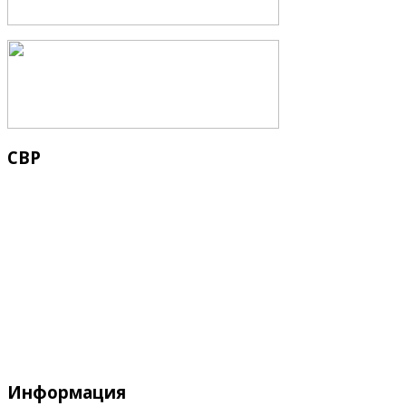
СВР
Служба водных водных ресурсов при М
Информация