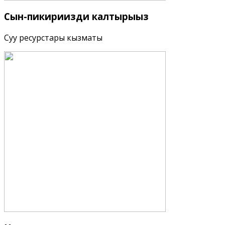
Сын-пикириңизди
калтырыңыз
Суу ресурстары кызматы