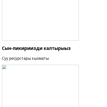
Сын-пикириңизди
калтырыңыз
Суу ресурстары кызматы