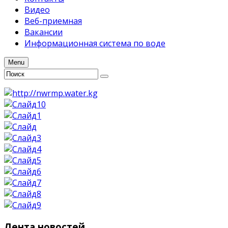
Видео
Веб-приемная
Вакансии
Информационная система по воде
Menu
Лента
новостей