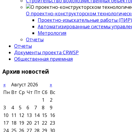
Строительство водохозяйственных объекто
О проектно-конструкторском технологическ
Проектно-изыскательные работы (ПИР)
Автоматизированные системы управле
Метрология
Отчеты
Отчеты
Документы проекта CRWSP
Общественная приемная
Архив
новостей
«
Август 2026
»
Пн
Вт
Ср
Чт
Пт
Сб
Вс
1
2
3
4
5
6
7
8
9
10
11
12
13
14
15
16
17
18
19
20
21
22
23
24
25
26
27
28
29
30