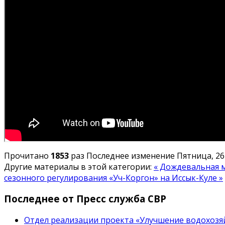
Прочитано
1853
раз
Последнее изменение Пятница, 26
Другие материалы в этой категории:
« Дождевальная 
сезонного регулирования «Уч-Коргон» на Иссык-Куле »
Последнее от Пресс служба СВР
Отдел реализации проекта «Улучшение водохозяй