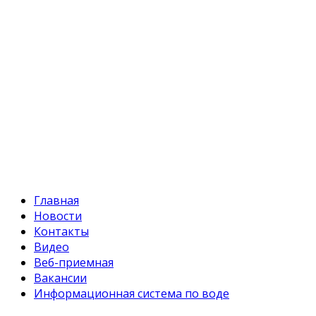
+996 312 54 90-95 (приемная)
Факс:
+996 312 54 90-94
E-mail:
svr@water.gov.kg
Главная
Новости
Контакты
Видео
Веб-приемная
Вакансии
Информационная система по воде