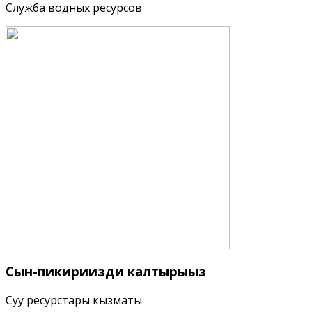
Служба водных ресурсов
Сын-пикириңизди
калтырыңыз
Суу ресурстары кызматы