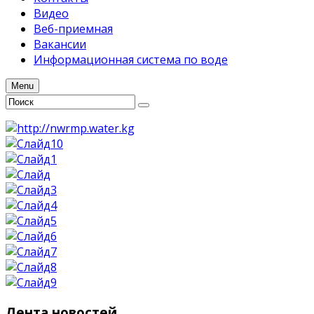
Видео
Веб-приемная
Вакансии
Информационная система по воде
Menu
Лента
новостей