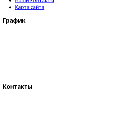
Наши контакты
Карта сайта
График
Рабочие дни:
Понедельник - Пятница с 9:00 - 18:00
Выходные дни:
Суббота, Воскресенье
Контакты
Адрес:
Кыргызстан, Бишкек, 720055
ул. Токтоналиева, 4 "А"
Телефон: