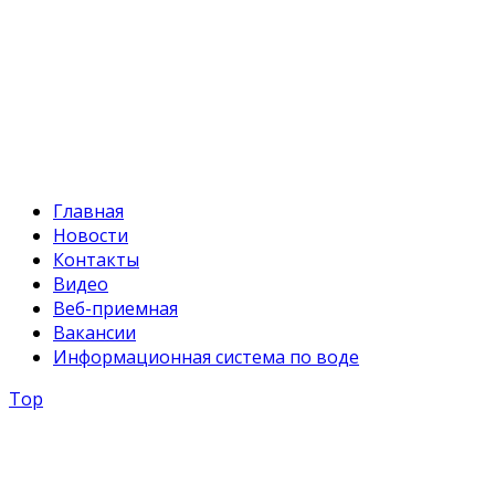
+996 312 54 90-94
E-mail:
svr@water.gov.kg
Главная
Новости
Контакты
Видео
Веб-приемная
Вакансии
Информационная система по воде
Top