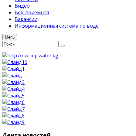
Видео
Веб-приемная
Вакансии
Информационная система по воде
Menu
Лента
новостей