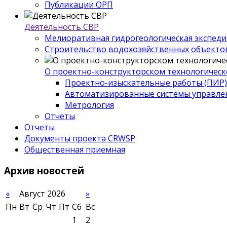
Публикации ОРП
Деятельность СВР
Мелиоративная гидрогеологическая экспед
Строительство водохозяйственных объекто
О проектно-конструкторском технологическ
Проектно-изыскательные работы (ПИР)
Автоматизированные системы управле
Метрология
Отчеты
Отчеты
Документы проекта CRWSP
Общественная приемная
Архив
новостей
«
Август 2026
»
Пн
Вт
Ср
Чт
Пт
Сб
Вс
1
2