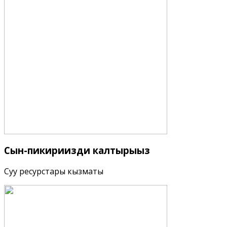
Сын-пикириңизди
калтырыңыз
Суу ресурстары кызматы