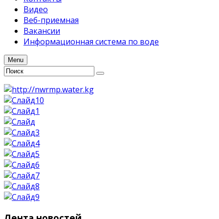
Видео
Веб-приемная
Вакансии
Информационная система по воде
Menu
Лента
новостей