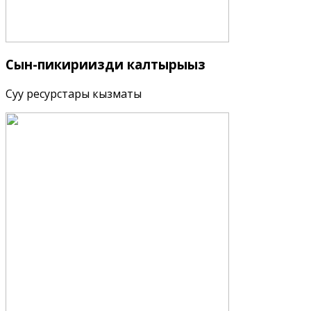
Сын-пикириңизди
калтырыңыз
Суу ресурстары кызматы