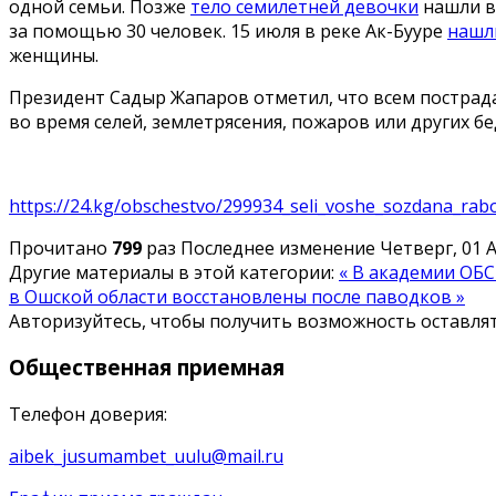
одной семьи. Позже
тело семилетней девочки
нашли в 
за помощью 30 человек. 15 июля в реке Ак-Бууре
нашл
женщины.
Президент Садыр Жапаров отметил, что всем постра
во время селей, землетрясения, пожаров или других 
https://24.kg/obschestvo/299934_seli_voshe_sozdana_ra
Прочитано
799
раз
Последнее изменение Четверг, 01 Ав
Другие материалы в этой категории:
« В академии ОБС
в Ошской области восстановлены после паводков »
Авторизуйтесь, чтобы получить возможность оставл
Общественная
приемная
Телефон доверия:
aibek_jusumambet_uulu@mail.ru