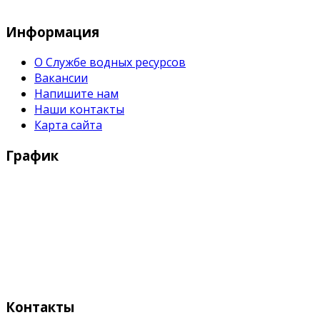
Служба водных водных ресурсов при М
Информация
О Службе водных ресурсов
Вакансии
Напишите нам
Наши контакты
Карта сайта
График
Рабочие дни:
Понедельник - Пятница с 9:00 - 18:00
Выходные дни:
Суббота, Воскресенье
Контакты