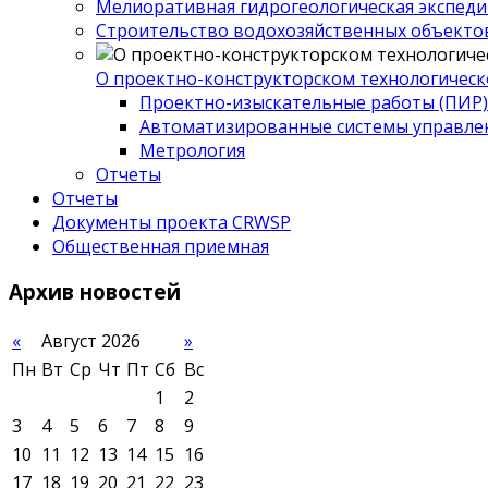
Мелиоративная гидрогеологическая экспед
Строительство водохозяйственных объекто
О проектно-конструкторском технологическ
Проектно-изыскательные работы (ПИР)
Автоматизированные системы управле
Метрология
Отчеты
Отчеты
Документы проекта CRWSP
Общественная приемная
Архив
новостей
«
Август 2026
»
Пн
Вт
Ср
Чт
Пт
Сб
Вс
1
2
3
4
5
6
7
8
9
10
11
12
13
14
15
16
17
18
19
20
21
22
23