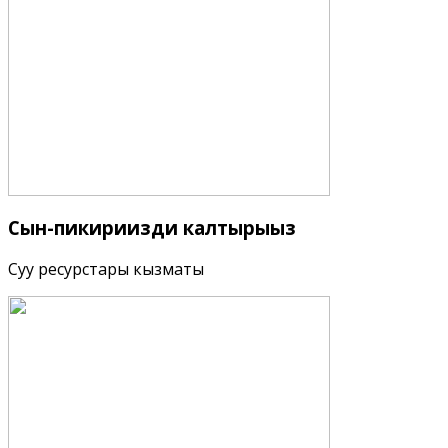
Сын-пикириңизди
калтырыңыз
Суу ресурстары кызматы