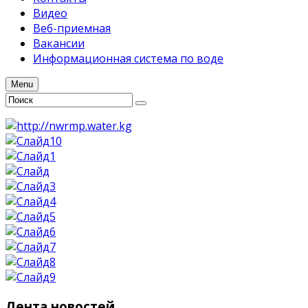
Видео
Веб-приемная
Вакансии
Информационная система по воде
Menu
Лента
новостей