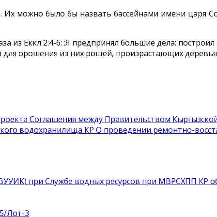
. Их можно было бы назвать бассейнами имени царя С
 из Еккл 2:4-6: :Я предпринял большие дела: построил
мы для орошения из них рощей, произрастающих деревья
 проекта Соглашения между Правительством Кыргызской
ского водохранилища КР
О проведении ремонтно-восс
УВУУИК) при Службе водных ресурсов при МВРСХПП КР о
5/Лот-3