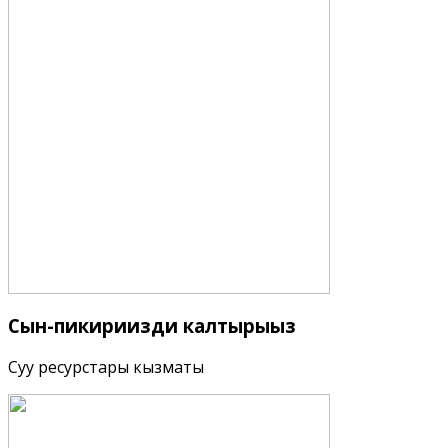
Сын-пикириңизди
калтырыңыз
Суу ресурстары кызматы