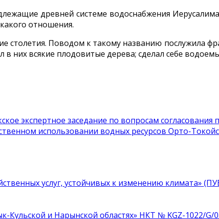
длежащие древней системе водоснабжения Иерусалима
икакого отношения.
е столетия. Поводом к такому названию послужила фраза
ил в них всякие плодовитые дерева; сделал себе водое
кское экспертное заседание по вопросам согласования
рственном использовании водных ресурсов Орто-Токой
ственных услуг, устойчивых к изменению климата» (П
к-Кульской и Нарынской областях» НКТ № KGZ-1022/G/0