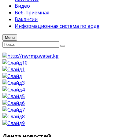
Видео
Веб-приемная
Вакансии
Информационная система по воде
Menu
Лента
новостей