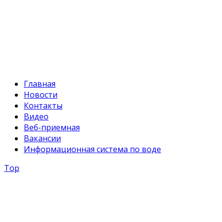
+996 312 54 90-94
E-mail:
svr@water.gov.kg
Главная
Новости
Контакты
Видео
Веб-приемная
Вакансии
Информационная система по воде
Top