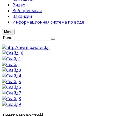
Видео
Веб-приемная
Вакансии
Информационная система по воде
Menu
Лента
новостей