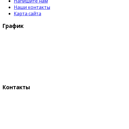
Напишите нам
Наши контакты
Карта сайта
График
Рабочие дни:
Понедельник - Пятница с 9:00 - 18:00
Выходные дни:
Суббота, Воскресенье
Контакты
Адрес:
Кыргызстан, Бишкек, 720055
ул. Токтоналиева, 4 "А"