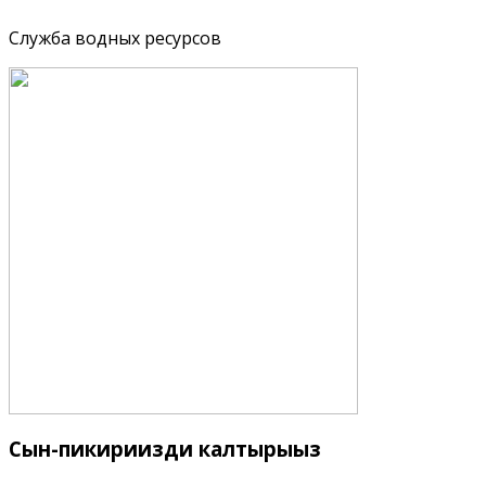
Служба водных ресурсов
Сын-пикириңизди
калтырыңыз