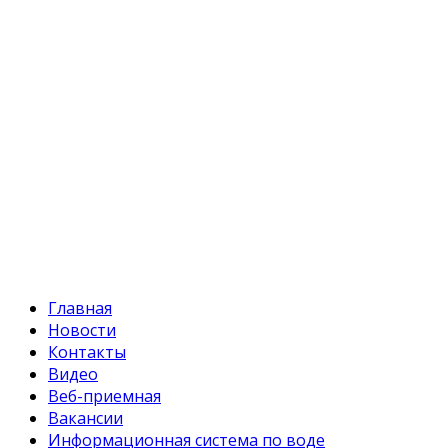
Телефон:
+996 312 54 90-95 (приемная)
Факс:
+996 312 54 90-94
E-mail:
svr@water.gov.kg
Главная
Новости
Контакты
Видео
Веб-приемная
Вакансии
Информационная система по воде