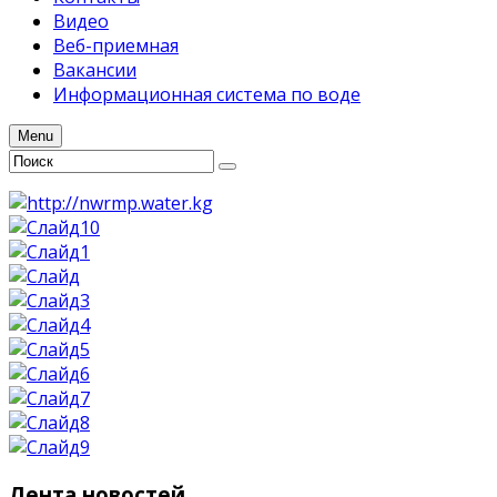
Видео
Веб-приемная
Вакансии
Информационная система по воде
Menu
Лента
новостей