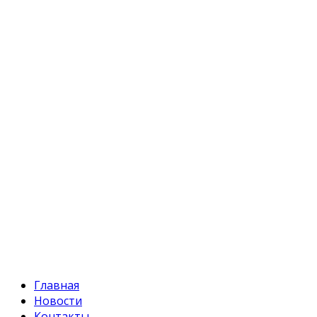
Кыргызстан, Бишкек, 720055
ул. Токтоналиева, 4 "А"
Телефон:
+996 312 54 90-95 (приемная)
Факс:
+996 312 54 90-94
E-mail:
svr@water.gov.kg
Главная
Новости
Контакты