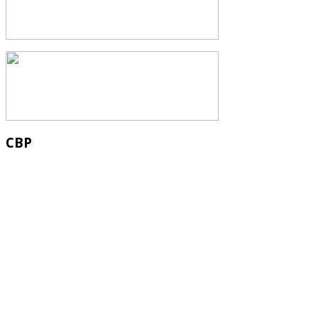
СВР
Служба водных водных ресурсов при М