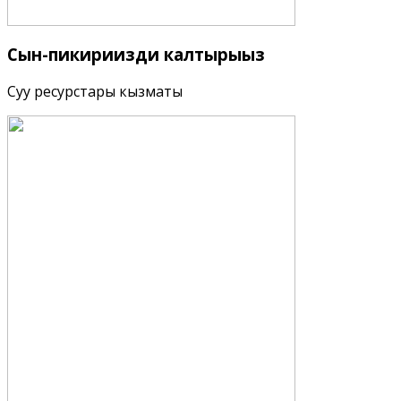
Сын-пикириңизди
калтырыңыз
Суу ресурстары кызматы