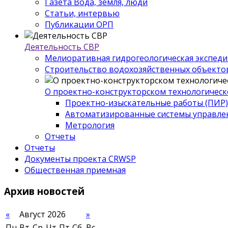
Газета Вода, земля, люди
Статьи, интервью
Публикации ОРП
Деятельность СВР
Мелиоративная гидрогеологическая экспед
Строительство водохозяйственных объекто
О проектно-конструкторском технологическ
Проектно-изыскательные работы (ПИР)
Автоматизированные системы управле
Метрология
Отчеты
Отчеты
Документы проекта CRWSP
Общественная приемная
Архив
новостей
«
Август 2026
»
Пн
Вт
Ср
Чт
Пт
Сб
Вс