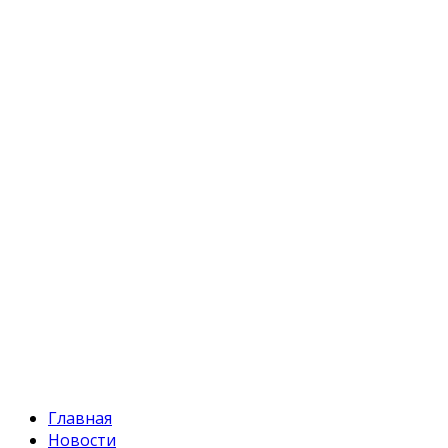
Адрес:
Кыргызстан, Бишкек, 720055
ул. Токтоналиева, 4 "А"
Телефон:
+996 312 54 90-95 (приемная)
Факс:
+996 312 54 90-94
E-mail:
svr@water.gov.kg
Главная
Новости