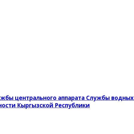
жбы центрального аппарата Службы водных 
ности Кыргызской Республики