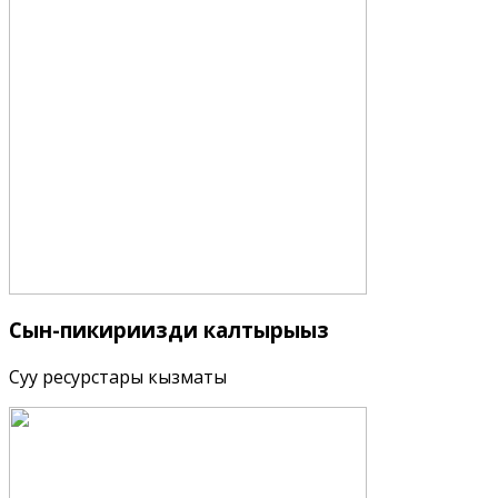
Сын-пикириңизди
калтырыңыз
Суу ресурстары кызматы