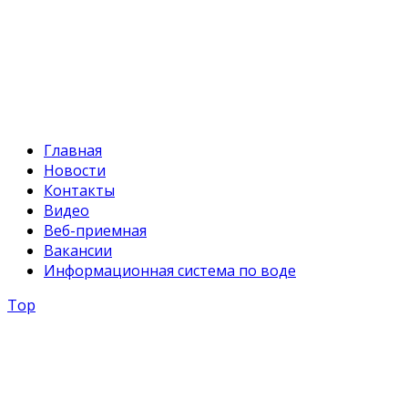
+996 312 54 90-94
E-mail:
svr@water.gov.kg
Главная
Новости
Контакты
Видео
Веб-приемная
Вакансии
Информационная система по воде
Top