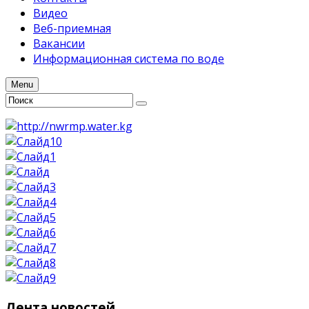
Видео
Веб-приемная
Вакансии
Информационная система по воде
Menu
Лента
новостей