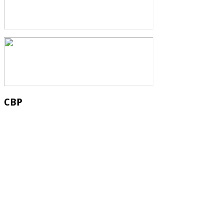
СВР
Служба водных водных ресурсов при М