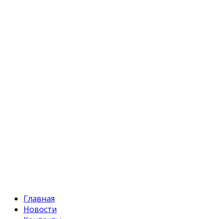
Кыргызстан, Бишкек, 720055
ул. Токтоналиева, 4 "А"
Телефон:
+996 312 54 90-95 (приемная)
Факс:
+996 312 54 90-94
E-mail:
svr@water.gov.kg
Главная
Новости