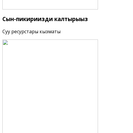
Сын-пикириңизди
калтырыңыз
Суу ресурстары кызматы